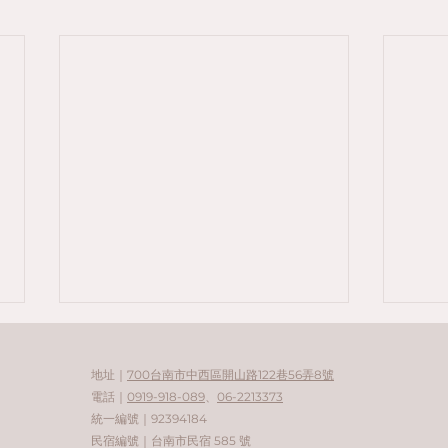
阿里山國家森林遊樂區
環保
巷8
地址｜
700台南市中西區開山路122巷56弄8號
阿里山國家森林遊樂區是台灣最著
旅人
電話｜
0919-918-089
、
06-2213373
名的旅遊景點之一，位於嘉義縣，
感謝
球，
統一編號｜92394184
海拔約 2,000 公尺左右，以高山
菜巷
不再
​民宿編號｜台南市民宿 585 號