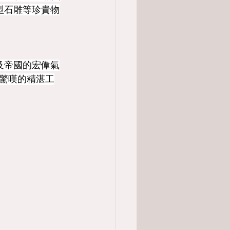
型石雕等珍貴物
及帝國的宏偉氣
驚嘆的精湛工