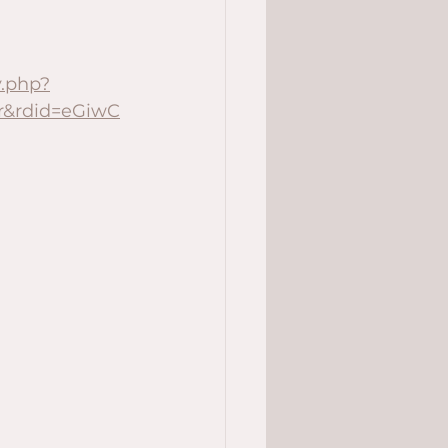
y.php?
r&rdid=eGiwC