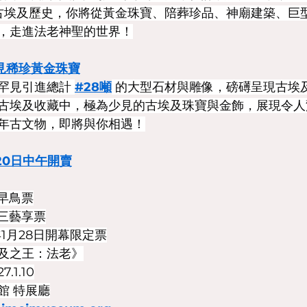
年古埃及歷史，你將從黃金珠寶、陪葬珍品、神廟建築、巨
，走進法老神聖的世界！
見稀珍黃金珠寶
罕見引進總計 
#28噸
 的大型石材與雕像，磅礡呈現古埃
古埃及收藏中，極為少見的古埃及珠寶與金飾，展現令人
年古文物，即將與你相遇！
月20日中午開賣
 早鳥票
週三藝享票
6年1月28日開幕限定票
及之王：法老》
7.1.10
館 特展廳