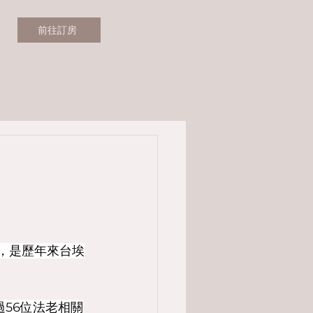
前往訂房
，是歷年來台埃
56位法老相關