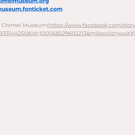
imeimuseum.org
museum.fonticket.com
himei Museum(
https://www.facebook.com/stor
33933144250&id=100068229602213&mibextid=wwXIf