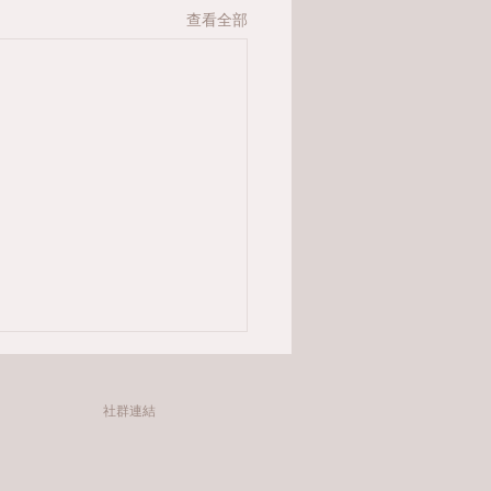
查看全部
新旅程\感謝您選擇 鹹菜
號 民宿，鹹菜巷8號邀請
社群連結
們一起響應環保、愛地
您選擇 鹹菜巷8號 民宿，鹹
2025年1月1日起我們將
8號邀請旅人們一起響應環
提供一次性備品(包括牙