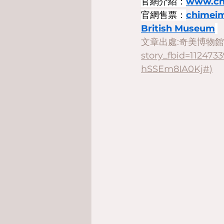
官網介紹：
www.ch
官網售票：
chimei
British Museum
文章出處:奇美博物館 C
story_fbid=11247
hSSEm8IA0Kj#
)