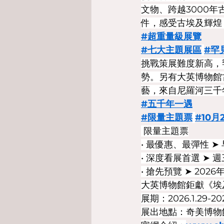
文物、跨越3000
件，感受古埃及輝煌
#超重量級展覽
#七大主題展區
#罕
挑戰策展難度新高，
勢。另有大英博物館
藝，來自尼羅河三千
#五千年一遇
#限量主題票
#10
 限量主題票
• 最優惠、最彈性 ➤
• 深度看展首選 ➤ 
• 搶先預覽 ➤ 202
大英博物館鉅獻《埃
展期：2026.1.29-202
展出地點：奇美博物