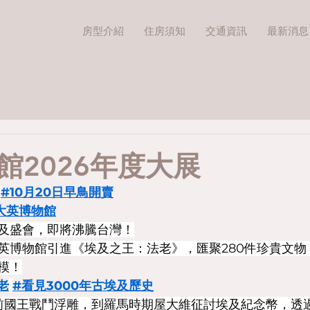
房型介紹
住房須知
交通資訊
最新消息
館2026年度大展
#10月20日早鳥開賣
大英博物館
及盛會，即將沸騰台灣！
英博物館引進《埃及之王：法老》，匯聚280件珍貴文物
模！
老
#看見3000年古埃及歷史
年前國王戰鬥浮雕，到羅馬時期屋大維征討埃及紀念幣，透過