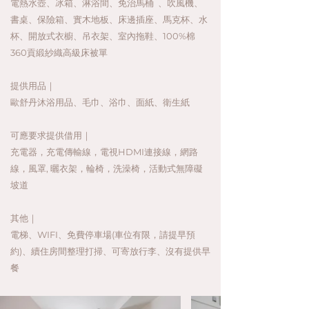
電熱水壺、冰箱、淋浴間、免治馬桶 、吹風機、
書桌、保險箱、實木地板、床邊插座、馬克杯、水
杯、開放式衣櫥、吊衣架、室內拖鞋、100%棉
360貢緞紗織高級床被單
​提供用品｜
歐舒丹沐浴用品、毛巾、浴巾、面紙、衛生紙
可應要求提供借用｜
充電器，充電傳輸線，電視HDMI連接線，網路
線，風罩, 曬衣架，輪椅，洗澡椅，活動式無障礙
坡道
其他｜
電梯、WIFI、免費停車場(車位有限，請提早預
約)、續住房間整理打掃、可寄放行李、沒有提供早
餐