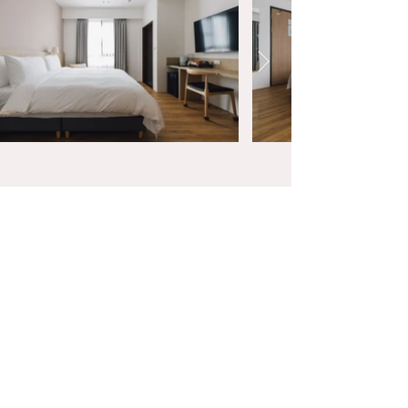
前往訂房
地址｜
700台南市中西區開山路122巷56弄8號
電話｜
0919-918-089
、
06-2213373