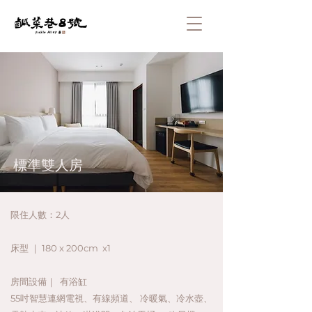
標準雙人房
限住人數
：2
人
床型 ｜
180 x 200cm x1
​房間設備｜
有浴缸
55吋智慧連網電視、有線頻道、 冷暖氣、冷水壺、