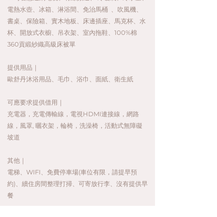
電熱水壺、冰箱、淋浴間、免治馬桶 、吹風機、
書桌、保險箱、實木地板、床邊插座、馬克杯、水
杯、開放式衣櫥、吊衣架、室內拖鞋、100%棉
360貢緞紗織高級床被單
​提供用品｜
歐舒丹沐浴用品、毛巾、浴巾、面紙、衛生紙
可應要求提供借用｜
充電器，充電傳輸線，電視HDMI連接線，網路
線，風罩, 曬衣架，輪椅，洗澡椅，活動式無障礙
坡道
其他｜
電梯、WIFI、免費停車場(車位有限，請提早預
約)、續住房間整理打掃、可寄放行李、沒有提供早
餐