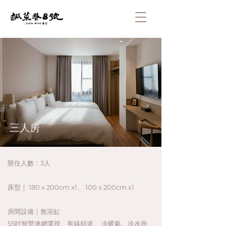
前往訂房
三人房
限住人數：
3人
床型｜
180 x 200cm x1、 100 x 200cm x1
房間設備｜
無浴缸
55吋智慧連網電視、有線頻道、 冷暖氣、冷水壺、